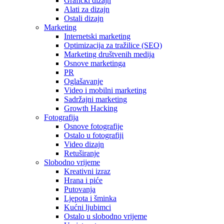
Grafički dizajn
Alati za dizajn
Ostali dizajn
Marketing
Internetski marketing
Optimizacija za tražilice (SEO)
Marketing društvenih medija
Osnove marketinga
PR
Oglašavanje
Video i mobilni marketing
Sadržajni marketing
Growth Hacking
Fotografija
Osnove fotografije
Ostalo u fotografiji
Video dizajn
Retuširanje
Slobodno vrijeme
Kreativni izraz
Hrana i piće
Putovanja
Ljepota i šminka
Kućni ljubimci
Ostalo u slobodno vrijeme