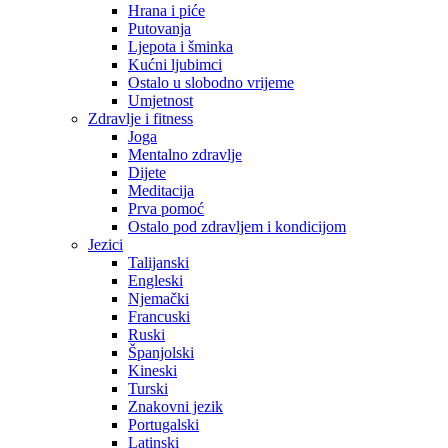
Hrana i piće
Putovanja
Ljepota i šminka
Kućni ljubimci
Ostalo u slobodno vrijeme
Umjetnost
Zdravlje i fitness
Joga
Mentalno zdravlje
Dijete
Meditacija
Prva pomoć
Ostalo pod zdravljem i kondicijom
Jezici
Talijanski
Engleski
Njemački
Francuski
Ruski
Španjolski
Kineski
Turski
Znakovni jezik
Portugalski
Latinski