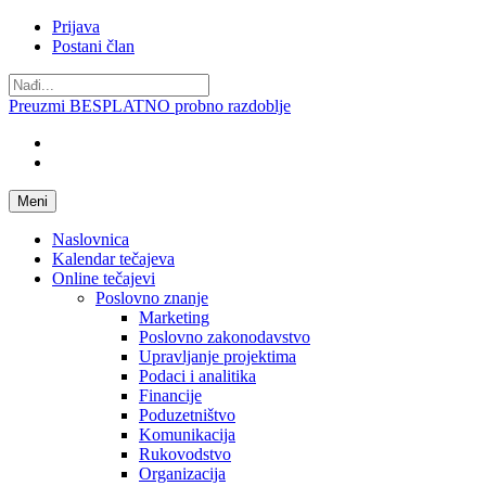
Prijava
Postani član
Preuzmi BESPLATNO probno razdoblje
Meni
Naslovnica
Kalendar tečajeva
Online tečajevi
Poslovno znanje
Marketing
Poslovno zakonodavstvo
Upravljanje projektima
Podaci i analitika
Financije
Poduzetništvo
Komunikacija
Rukovodstvo
Organizacija