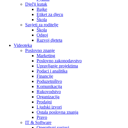
Dječji kutak
Bajke
Etiket za djecu
Škola
Savjeti za roditelje
Škola
Odgoj
Razvoj djeteta
Videoteka
Poslovno znanje
Marketing
Poslovno zakonodavstvo
Upravljanje projektima
Podaci i analitika
Financije
Poduzetništvo
Komunikacija
Rukovodstvo
Organizacija
Prodajni
Ljudski izvori
Ostala poslovna znanja
Pravo
IT & Software
Operativni sustavi