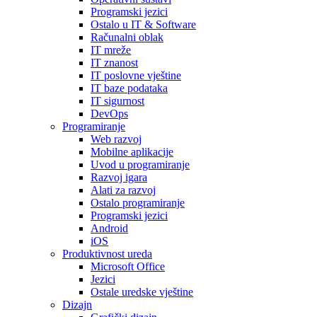
Programski jezici
Ostalo u IT & Software
Računalni oblak
IT mreže
IT znanost
IT poslovne vještine
IT baze podataka
IT sigurnost
DevOps
Programiranje
Web razvoj
Mobilne aplikacije
Uvod u programiranje
Razvoj igara
Alati za razvoj
Ostalo programiranje
Programski jezici
Android
iOS
Produktivnost ureda
Microsoft Office
Jezici
Ostale uredske vještine
Dizajn