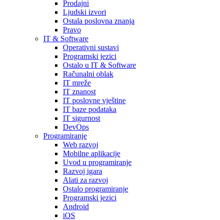
Prodajni
Ljudski izvori
Ostala poslovna znanja
Pravo
IT & Software
Operativni sustavi
Programski jezici
Ostalo u IT & Software
Računalni oblak
IT mreže
IT znanost
IT poslovne vještine
IT baze podataka
IT sigurnost
DevOps
Programiranje
Web razvoj
Mobilne aplikacije
Uvod u programiranje
Razvoj igara
Alati za razvoj
Ostalo programiranje
Programski jezici
Android
iOS