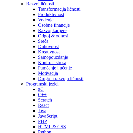
Razvoj ličnosti
Transformacija ličnosti
Produktivnost
Vodenje
Osobne financije
Razvoj karijere
Odgoj & odnosi
Sreća
Duhovnost
Kreativnost
Samopouzdanje
Kontrola stresa
Pamćenje i učenje
Motivacija
Drugo u razvoju ličnosti
Programski jezici
#C
C++
Scratch
React
Java
JavaScript
PHP
HTML & CSS
Python