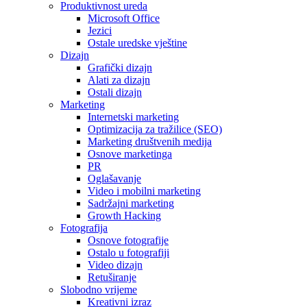
Produktivnost ureda
Microsoft Office
Jezici
Ostale uredske vještine
Dizajn
Grafički dizajn
Alati za dizajn
Ostali dizajn
Marketing
Internetski marketing
Optimizacija za tražilice (SEO)
Marketing društvenih medija
Osnove marketinga
PR
Oglašavanje
Video i mobilni marketing
Sadržajni marketing
Growth Hacking
Fotografija
Osnove fotografije
Ostalo u fotografiji
Video dizajn
Retuširanje
Slobodno vrijeme
Kreativni izraz