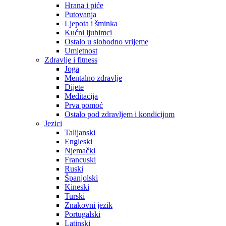
Hrana i piće
Putovanja
Ljepota i šminka
Kućni ljubimci
Ostalo u slobodno vrijeme
Umjetnost
Zdravlje i fitness
Joga
Mentalno zdravlje
Dijete
Meditacija
Prva pomoć
Ostalo pod zdravljem i kondicijom
Jezici
Talijanski
Engleski
Njemački
Francuski
Ruski
Španjolski
Kineski
Turski
Znakovni jezik
Portugalski
Latinski