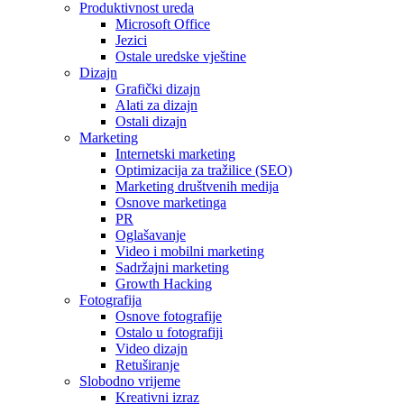
Produktivnost ureda
Microsoft Office
Jezici
Ostale uredske vještine
Dizajn
Grafički dizajn
Alati za dizajn
Ostali dizajn
Marketing
Internetski marketing
Optimizacija za tražilice (SEO)
Marketing društvenih medija
Osnove marketinga
PR
Oglašavanje
Video i mobilni marketing
Sadržajni marketing
Growth Hacking
Fotografija
Osnove fotografije
Ostalo u fotografiji
Video dizajn
Retuširanje
Slobodno vrijeme
Kreativni izraz