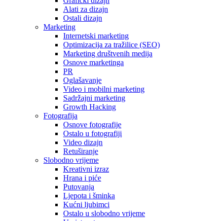
Grafički dizajn
Alati za dizajn
Ostali dizajn
Marketing
Internetski marketing
Optimizacija za tražilice (SEO)
Marketing društvenih medija
Osnove marketinga
PR
Oglašavanje
Video i mobilni marketing
Sadržajni marketing
Growth Hacking
Fotografija
Osnove fotografije
Ostalo u fotografiji
Video dizajn
Retuširanje
Slobodno vrijeme
Kreativni izraz
Hrana i piće
Putovanja
Ljepota i šminka
Kućni ljubimci
Ostalo u slobodno vrijeme