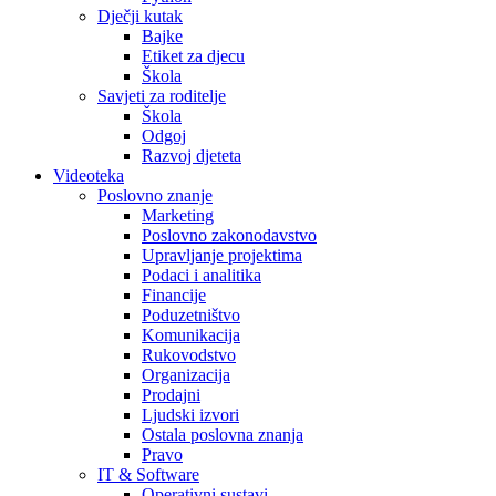
Dječji kutak
Bajke
Etiket za djecu
Škola
Savjeti za roditelje
Škola
Odgoj
Razvoj djeteta
Videoteka
Poslovno znanje
Marketing
Poslovno zakonodavstvo
Upravljanje projektima
Podaci i analitika
Financije
Poduzetništvo
Komunikacija
Rukovodstvo
Organizacija
Prodajni
Ljudski izvori
Ostala poslovna znanja
Pravo
IT & Software
Operativni sustavi