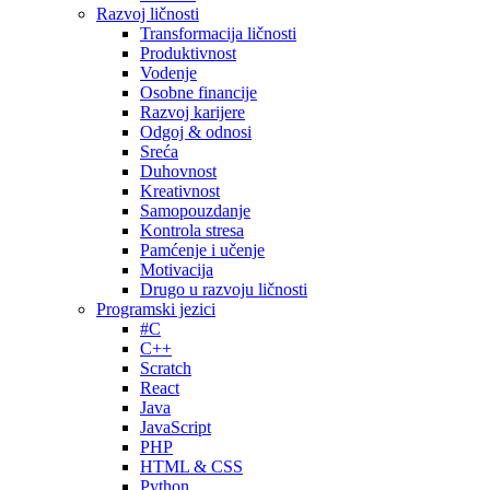
Razvoj ličnosti
Transformacija ličnosti
Produktivnost
Vodenje
Osobne financije
Razvoj karijere
Odgoj & odnosi
Sreća
Duhovnost
Kreativnost
Samopouzdanje
Kontrola stresa
Pamćenje i učenje
Motivacija
Drugo u razvoju ličnosti
Programski jezici
#C
C++
Scratch
React
Java
JavaScript
PHP
HTML & CSS
Python