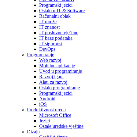
Programski jezici
Ostalo u IT & Software
Računalni oblak
IT mreže
IT znanost
IT poslovne vještine
IT baze podataka
IT sigurnost
DevOps
Programiranje
Web razvoj
Mobilne aplikacije
Uvod u programiranje
Razvoj igara
Alati za razvoj
Ostalo programiranje
Programski jezici
Android
iOS
Produktivnost ureda
Microsoft Office
Jezici
Ostale uredske vještine
Dizajn