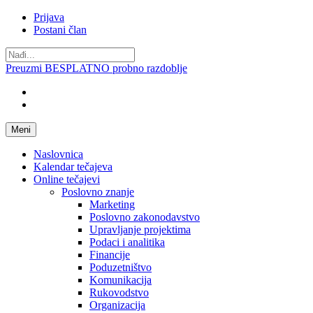
Prijava
Postani član
Preuzmi BESPLATNO probno razdoblje
Meni
Naslovnica
Kalendar tečajeva
Online tečajevi
Poslovno znanje
Marketing
Poslovno zakonodavstvo
Upravljanje projektima
Podaci i analitika
Financije
Poduzetništvo
Komunikacija
Rukovodstvo
Organizacija