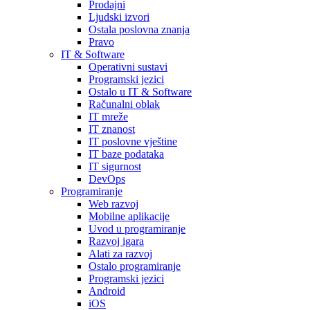
Prodajni
Ljudski izvori
Ostala poslovna znanja
Pravo
IT & Software
Operativni sustavi
Programski jezici
Ostalo u IT & Software
Računalni oblak
IT mreže
IT znanost
IT poslovne vještine
IT baze podataka
IT sigurnost
DevOps
Programiranje
Web razvoj
Mobilne aplikacije
Uvod u programiranje
Razvoj igara
Alati za razvoj
Ostalo programiranje
Programski jezici
Android
iOS